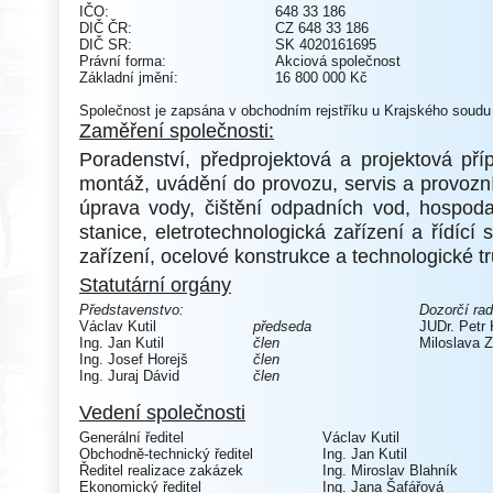
IČO:
648 33 186
DIČ ČR:
CZ 648 33 186
DIČ SR:
SK 4020161695
Právní forma:
Akciová společnost
Základní jmění:
16 800 000 Kč
Společnost je zapsána v obchodním rejstříku u Krajského soudu v
Zaměření společnosti:
Poradenství, předprojektová a projektová pří
montáž, uvádění do provozu, servis a provozn
úprava vody, čištění odpadních vod, hospoda
stanice, eletrotechnologická zařízení a řídíc
zařízení, ocelové konstrukce a technologické t
Statutární orgány
Představenstvo:
Dozorčí rad
Václav Kutil
předseda
JUDr. Petr
Ing. Jan Kutil
člen
Miloslava 
Ing. Josef Horejš
člen
Ing. Juraj Dávid
člen
Vedení společnosti
Generální ředitel
Václav Kutil
Obchodně-technický ředitel
Ing. Jan Kutil
Ředitel realizace zakázek
Ing. Miroslav Blahník
Ekonomický ředitel
Ing. Jana Šafářová