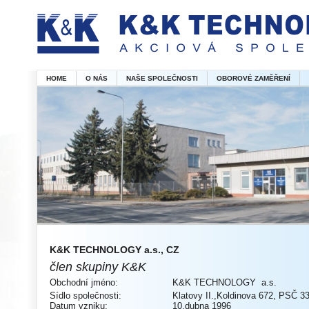
HOME
O NÁS
NAŠE SPOLEČNOSTI
OBOROVÉ ZAMĚŘENÍ
K&K TECHNOLOGY a.s., CZ
člen skupiny K&K
Obchodní jméno:
K&K TECHNOLOGY a.s.
Sídlo společnosti:
Klatovy II.,Koldinova 672, PSČ 3
Datum vzniku:
10.dubna 1996