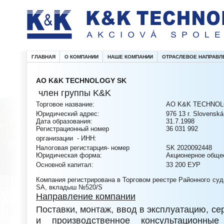
ГЛАВНАЯ
О КОМПАНИИ
НАШЕ КОМПАНИИ
ОТРАСЛЕВОЕ НАПРАВЛ
АО K&K TECHNOLOGY SK
член группы K&K
Торговое название:
АО K&K TECHNO
Юридический адрес:
976 13 г. Slovensk
Дата образования:
31.7.1998
Регистрационный номер
36 031 992
организации - ИНН:
Налоговая регистарция- номер
SK 2020092448
Юридическая форма:
Акционерное обще
Основной капитал:
33 200 ЕУР
Компания регистрирована в Торговом реестре Районного суда
SA, вкладыш №520/S
Направление компании
Поставки, монтаж, ввод в эксплуатацию, с
и производственное консультационны