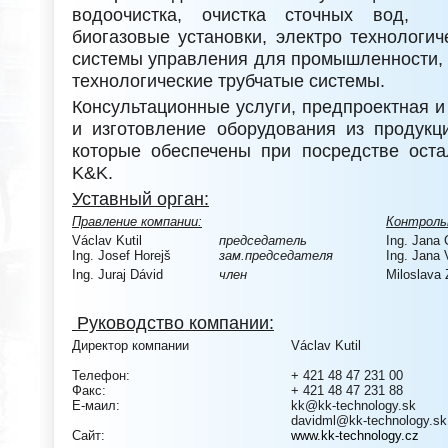
водоочистка, очистка сточных вод, 
биогазовые установки, электро технологи
системы управления для промышленности, 
технологические трубчатые системы.
Консультационные услуги, предпроектная и
и изготовление оборудования из продукц
которые обеспечены при посредстве ост
K&K.
Уставный орган:
Правление компании:
Контроль
Václav Kutil
председатель
Ing. Jana
Ing. Josef Horejš
зам.председателя
Ing. Jana
Ing. Juraj Dávid
член
Miloslava
Руководство компании:
Директор компании
Václav Kutil
Телефон:
+ 421 48 47 231 00
Факс:
+ 421 48 47 231 88
E-маил:
kk@kk-technology.sk
davidml@kk-technology.sk
Сайт:
www.kk-technology.cz