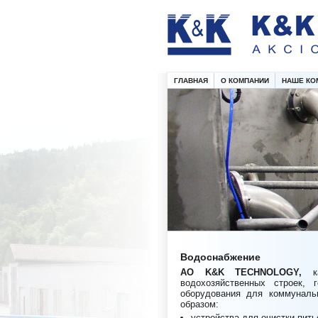
ГЛАВНАЯ
О КОМПАНИИ
НАШЕ КО
Водоснабжение
АО
K&K TECHNOLOGY
,
водохозяйственных строек, 
оборудования для коммуналь
образом:
устройства для очистки пить