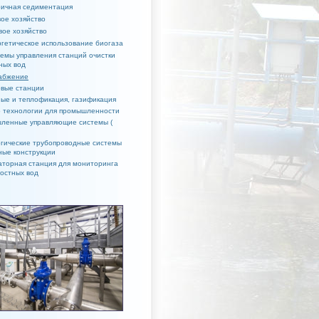
ичная седиментация
ое хозяйство
вое хозяйство
гетическое использование биогаза
емы управления станций очистки
ных вод
абжение
овые станции
ые и теплофикация, газификация
о технологии для промышленности
ленные управляющие системы (
гические трубопроводные системы
ные конструкции
торная станция для мониторинга
остных вод