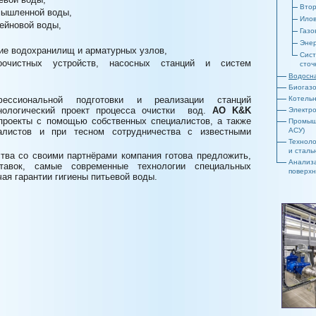
Втор
мышленной воды,
Илов
сейновой воды,
Газо
Энер
ие водохранилищ и арматурных узлов,
Сист
оочистных устройств, насосных станций и систем
сточ
Водосн
Биогаз
ессиональной подготовки и реализации станций
Котельн
хнологический проект процесса очистки вод.
АО
K&K
Электр
проекты с помощью собственных специалистов, а также
Промыш
алистов и при тесном сотрудничества с известными
АСУ)
Техноло
и сталь
тва со своими партнёрами компания готова предложить,
Анализа
тавок, самые современные технологии специальных
поверхн
ая гарантии гигиены питьевой воды.