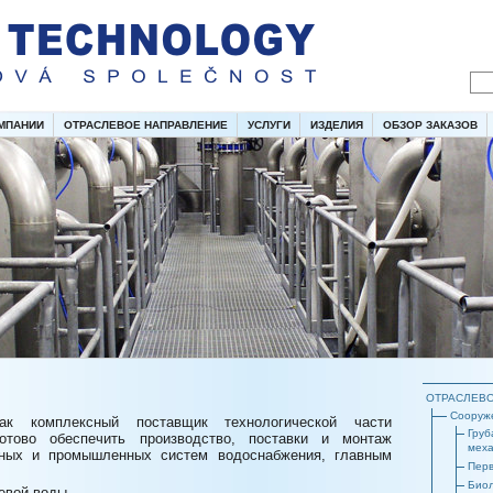
МПАНИИ
ОТРАСЛЕВОЕ НАПРАВЛЕНИЕ
УСЛУГИ
ИЗДЕЛИЯ
ОБЗОР ЗАКАЗОВ
ОТРАСЛЕВО
Сооруже
как комплексный поставщик технологической части
Груб
готово обеспечить производство, поставки и монтаж
меха
ных и промышленных систем водоснабжения, главным
Перв
Биол
евой воды,