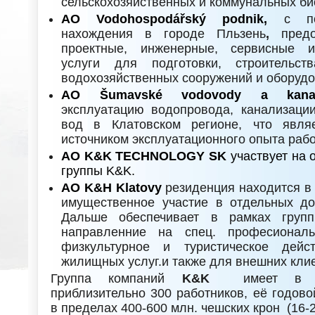
сельскохозяйственных и коммунальных би
АО Vodohospodářský podnik,
с пос
нахождения в городе Пльзень
,
пред
проектные, инженерные, сервисные и
услуги для подготовки, строительст
водохозяйственных сооружений и оборудо
АО Šumavské vodovody a kanal
эксплуатацию водопровода, канализации
вод в Клатовском регионе, что явля
источником эксплуатационного опыта раб
AO K&K TECHNOLOGY SK
участвует на 
группы K&K.
AO K&H Klatovy
резиденция находится в 
имущественное участие в отдельных д
Дальше обеспечивает в рамках груп
направленние на спец. професиональь
физкультурное и туристическое дейст
жилищных услуг.и также для внешних кли
Группа компаний
K&K
имеет в н
приблизительно 300 работников, её годово
в пределах 400-600 млн. чешских крон (16-2