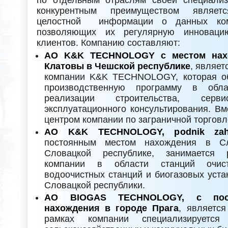
по отдельным отраслям своей специали
конкурентным преимуществом являетс
целостной информации о данных комп
позволяющих их регулярную инноваци
клиентов. Компанию составляют:
АО K&K TECHNOLOGY с местом нахо
Клатовы в Чешской республике
, являе
компании K&K TECHNOLOGY, которая об
производственную программу в обла
реализации строительства, сер
эксплуатационного консультирования. Вм
центром компании по заграничной торговл
АО K&K TECHNOLOGY, podnik zah
постоянным местом нахождения в С
Словацкой республике, занимается 
компании в области станций очис
водоочистных станций и биогазовых уста
Словацкой республики.
АО BIOGAS TECHNOLOGY, с пос
нахождения в городе Прага
, являетс
рамках компании специализируется